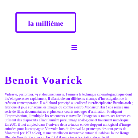
la millième
Benoit Voarick
Vidéaste, performer, vj et documentariste. Formé à la technique cinématographique dont
il s’éloigne assez rapidement, il déambule sur différents champs d’investigation de la
création contemporaine. Il a d’abord participé au collectif interdisciplinaire Brouha aaah ;
fabriqué et joué sur scène les images du combo électro Monsieur Hiii ! et a réalisé une
série de films documentaires et plusieurs courts métrages d’animation. Pratiquant
l’improvisation, il multiplie les rencontres et travaille l’image sous toutes ses formes en
utilisant des dispositifs alliant lumière pure, image analogique et traitement numérique.
En 2001 il met un pied dans l’univers de la création en développant un logiciel d’image
animées pour la compagnie Virevolte lors du festival Le printemps des tout-petits de
Montreuil (ex 193 soleil), et une installation interactive autour du tableau Jaune Rouge
Bleu de Vassily Kandinsky. En 2004 il participe à la création du collectif