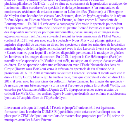
pluridisciplinaire Le MaTriCe… qui se situe au croisement de la production artistique, de
l’action en milieu scolaire et/ou spécialisé et de la performance. S’en sont suivies de
nombreuses résidences de création comme au Labo des fées (Embruns), à l’Hexagone
de Meylan dans le cadre des classes Arts/Sciences, dans les lyçées agricoles de la région
Rhône-Alpes, au Fil et au Mixeur à Saint Etienne, ou bien encore à l’hostellerie de
Pontempeyrat… En 2011 il crée avec la compagnie Vire volte le spectacle pour enfant
“Le pinceau voyageur” autour de l’oeuvre du peintre Pierre Alechinsky et met au point
des dispositifs numériques pour que marionnettes, danse, musiques et images inter-
agissent en temps réel.L’année suivante il rejoint les trois musiciens de l’Effet Vapeur
(collectif A.R.F.I.) et crée avec eux le spectacle « Nous Mix » qui plonge, grâce à un
ingénieu dispositif de caméras en direct, les spectateurs dans les méandres de la création
musicale improvisée.Il a également collaboré avec le duo La corde à vent sur le spectacle
« Carrés sons », pour lequel il a crée des dispositifs permettant à la musique de générer
les lumières et les images du concert. En 2015, il rejoint la Cie Héliotropion (Paris) et
travaille sur le spectacle « In-Visible » qui mêle, musique, art du cirque, danse et vidéo
en direct. De ce spectacle naîtra une collaboration avec l’Ecole Nationale des Arts du
Cirque (Rosny sous Bois) qui verra la création du spectacle de fin d’année de la
promotion 2016. En 2016 il rencontre la vielliste Laurence Bourdin et monte avec elle le
duo « Hurdy Gurdy Myst » qui lie vielle à roue, musique concrète et vidéo en direct.En
2017, il crée, avec les musiciens du collectif l’Arbre Canapas, les images du spectacle «
Je ne suis pas une bête sauvage » sur la vie et l’œuvre du peintre Brut Adolf Wolfly, mis
en scène par Guillaume Baillard.Depuis 2017, il propose avec les autres artistes du
collectif Le MaTriCe… les ateliers Opéra Numérique destinés aux enfants et adolescents
lyonnais à l’amphithéâtre de l’Opéra de Lyon.
Intervenant artistique à l’hopital, à l’école et jusqu’à l’université, il est également
formateur dans le cadre du DUMISIS (spécialités petite enfance et handicap) mis en
place par le CFMI de Lyon, ou bien lors de master class proposées par Le Fil, scène de
musiques actuelles à Saint Etienne.