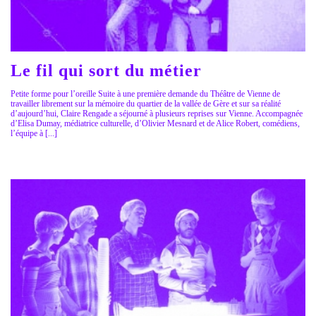
Le fil qui sort du métier
Petite forme pour l’oreille Suite à une première demande du Théâtre de Vienne de
travailler librement sur la mémoire du quartier de la vallée de Gère et sur sa réalité
d’aujourd’hui, Claire Rengade a séjourné à plusieurs reprises sur Vienne. Accompagnée
d’Elisa Dumay, médiatrice culturelle, d’Olivier Mesnard et de Alice Robert, comédiens,
l’équipe à [...]