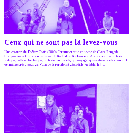
Ceux qui ne sont pas là levez-vous
Une création du Théâtre Craie (2009) Écriture et mise en scène de Claire Rengade
Composition et direction musicale de Radoslaw Klukowski Attention voilà un texte
ludique, collé au burlesque, un texte qui circule, qui voyage, qui se désarticule à loisir, il
est même prévu pour ça. Voilà de la partition à géométrie variable, la […]