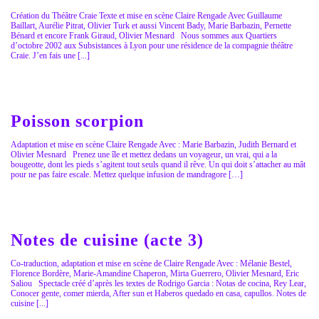
Création du Théâtre Craie Texte et mise en scène Claire Rengade Avec Guillaume
Baillart, Aurélie Pitrat, Olivier Turk et aussi Vincent Bady, Marie Barbazin, Pernette
Bénard et encore Frank Giraud, Olivier Mesnard Nous sommes aux Quartiers
d’octobre 2002 aux Subsistances à Lyon pour une résidence de la compagnie théâtre
Craie. J’en fais une [...]
Poisson scorpion
Adaptation et mise en scène Claire Rengade Avec : Marie Barbazin, Judith Bernard et
Olivier Mesnard Prenez une île et mettez dedans un voyageur, un vrai, qui a la
bougeotte, dont les pieds s’agitent tout seuls quand il rêve. Un qui doit s’attacher au mât
pour ne pas faire escale. Mettez quelque infusion de mandragore […]
Notes de cuisine (acte 3)
Co-traduction, adaptation et mise en scène de Claire Rengade Avec : Mélanie Bestel,
Florence Bordère, Marie-Amandine Chaperon, Mirta Guerrero, Olivier Mesnard, Eric
Saliou Spectacle créé d’après les textes de Rodrigo Garcia : Notas de cocina, Rey Lear,
Conocer gente, comer mierda, After sun et Haberos quedado en casa, capullos. Notes de
cuisine [...]