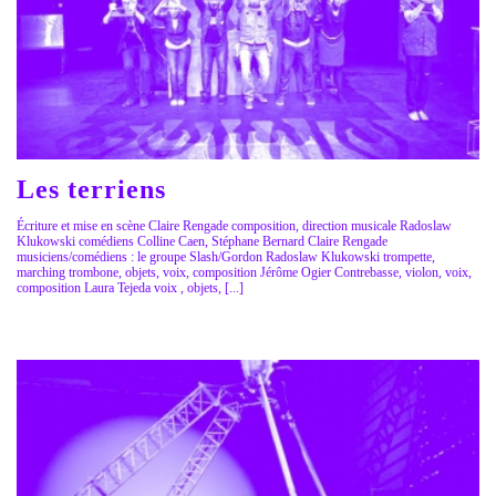
Les terriens
Écriture et mise en scène Claire Rengade composition, direction musicale Radoslaw
Klukowski comédiens Colline Caen, Stéphane Bernard Claire Rengade
musiciens/comédiens : le groupe Slash/Gordon Radoslaw Klukowski trompette,
marching trombone, objets, voix, composition Jérôme Ogier Contrebasse, violon, voix,
composition Laura Tejeda voix , objets, [...]