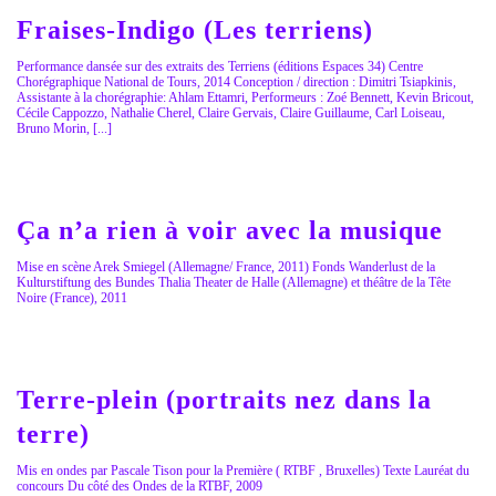
Fraises-Indigo (Les terriens)
Performance dansée sur des extraits des Terriens (éditions Espaces 34) Centre
Chorégraphique National de Tours, 2014 Conception / direction : Dimitri Tsiapkinis,
Assistante à la chorégraphie: Ahlam Ettamri, Performeurs : Zoé Bennett, Kevin Bricout,
Cécile Cappozzo, Nathalie Cherel, Claire Gervais, Claire Guillaume, Carl Loiseau,
Bruno Morin, [...]
Ça n’a rien à voir avec la musique
Mise en scène Arek Smiegel (Allemagne/ France, 2011) Fonds Wanderlust de la
Kulturstiftung des Bundes Thalia Theater de Halle (Allemagne) et théâtre de la Tête
Noire (France), 2011
Terre-plein (portraits nez dans la
terre)
Mis en ondes par Pascale Tison pour la Première ( RTBF , Bruxelles) Texte Lauréat du
concours Du côté des Ondes de la RTBF, 2009