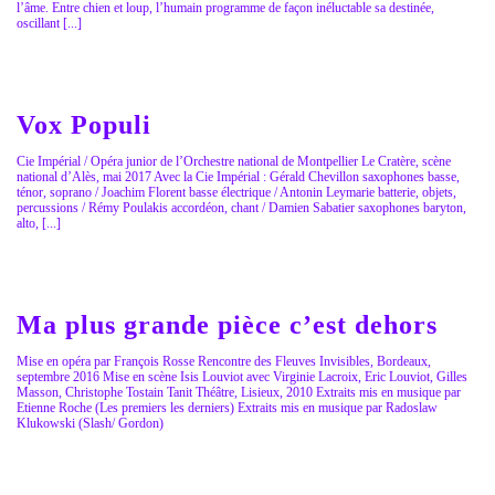
l’âme. Entre chien et loup, l’humain programme de façon inéluctable sa destinée,
oscillant [...]
Vox Populi
Cie Impérial / Opéra junior de l’Orchestre national de Montpellier Le Cratère, scène
national d’Alès, mai 2017 Avec la Cie Impérial : Gérald Chevillon saxophones basse,
ténor, soprano / Joachim Florent basse électrique / Antonin Leymarie batterie, objets,
percussions / Rémy Poulakis accordéon, chant / Damien Sabatier saxophones baryton,
alto, [...]
Ma plus grande pièce c’est dehors
Mise en opéra par François Rosse Rencontre des Fleuves Invisibles, Bordeaux,
septembre 2016 Mise en scène Isis Louviot avec Virginie Lacroix, Eric Louviot, Gilles
Masson, Christophe Tostain Tanit Théâtre, Lisieux, 2010 Extraits mis en musique par
Etienne Roche (Les premiers les derniers) Extraits mis en musique par Radoslaw
Klukowski (Slash/ Gordon)