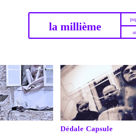
pup
la millième
ar
Dédale Capsule