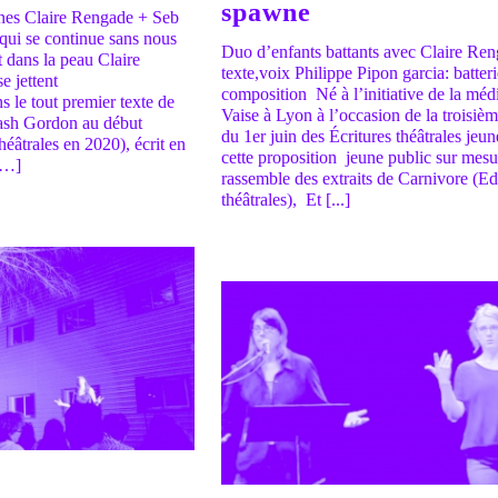
spawne
nes Claire Rengade + Seb
 qui se continue sans nous
Duo d’enfants battants avec Claire Ren
 dans la peau Claire
texte,voix Philippe Pipon garcia: batteri
e jettent
composition Né à l’initiative de la méd
 le tout premier texte de
Vaise à Lyon à l’occasion de la troisiè
ash Gordon au début
du 1er juin des Écritures théâtrales jeu
héâtrales en 2020), écrit en
cette proposition jeune public sur mesu
[…]
rassemble des extraits de Carnivore (Ed
théâtrales), Et [...]