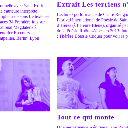
Extrait Les terriens n
onnelle avec Yana Korb :
 : auteure interprète
Lecture / performance de Claire Renga
iplieur de sons Le texte est
Festival International de Poésie de Sain
aces 34 Première fois sur
d’Hères (à l’Heure Bleue), organisé pa
rnational Magdalena à
de la Poésie Rhône-Alpes en 2013. Int
endrier En cours
: Thérèse Boissie Cliquer pour voir la 
ntpellier, Berlin, Lyon
Tout ce qui monte
Une performance scénique Claire Ren