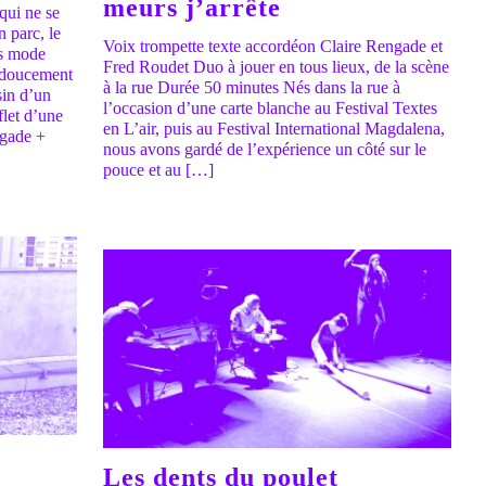
meurs j’arrête
qui ne se
 parc, le
Voix trompette texte accordéon Claire Rengade et
ns mode
Fred Roudet Duo à jouer en tous lieux, de la scène
s doucement
à la rue Durée 50 minutes Nés dans la rue à
sin d’un
l’occasion d’une carte blanche au Festival Textes
flet d’une
en L’air, puis au Festival International Magdalena,
gade +
nous avons gardé de l’expérience un côté sur le
pouce et au […]
Les dents du poulet