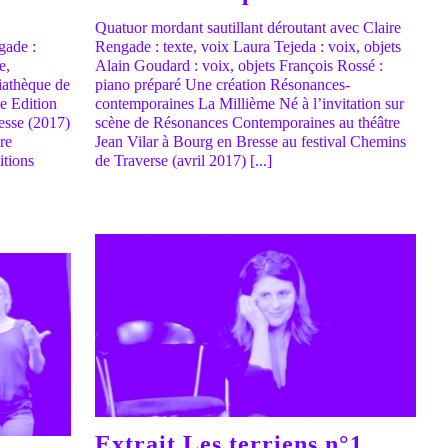
Quatuor mordant sautillant déroutant avec Claire
gade :
Rengade : texte, voix Laura Tejeda : voix, objets
e,
Alain Goudard : voix, objets François Rossé :
iathèque de
piano préparé Une création Résonances-
me Edition
contemporaines La Millième Né à l’invitation sur
nesse (2017)
scène de Résonances Contemporaines au théâtre
re
Jean Vilar à Bourg en Bresse au festival Chemins
itions
de Traverse (avril 2017) [...]
Extrait Les terriens n°1