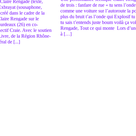
Claire Rengade (texte,
de trois : fanfare de rue « tu sens l’ond
Exbrayat (sousaphone,
comme une voiture sur l’autoroute la p
créé dans le cadre de la
plus du bruit t’as l’onde qui Explosif tu
Claire Rengade sur le
tu sais t’entends juste boum voilà ça vo
Bourdeaux (26) en co-
Rengade, Tout ce qui monte Lors d’un
ectif Craie. Avec le soutien
à […]
Livre, de la Région Rhône-
al de [...]