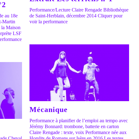
°2
Performance/Lecture Claire Rengade Bibliothèque
de au 18e
de Saint-Herblain, décembre 2014 Cliquer pour
t-Martin
voir la performance
r la Maison
erprète LSF
performance
Mécanique
Performance à planifier de l’emploi au tempo avec
Jérémy Bonnard: trombone, batterie en carton
Claire Rengade : texte, voix Performance née aux
gade Cheval
Horslits de Romans sur Isère en 2016 Les textes