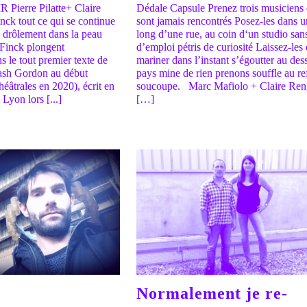
Pierre Pilatte+ Claire
Dédale Capsule Prenez trois musiciens 
ck tout ce qui se continue
sont jamais rencontrés Posez-les dans un
 drôlement dans la peau
long d’une rue, au coin d‘un studio sa
 Finck plongent
d’emploi pétris de curiosité Laissez-le
 le tout premier texte de
mariner dans l’instant s’égoutter au des
ash Gordon au début
pays mine de rien prenons souffle au re
héâtrales en 2020), écrit en
soucoupe. Marc Mafiolo + Claire Ren
Lyon lors [...]
[…]
Normalement je re-