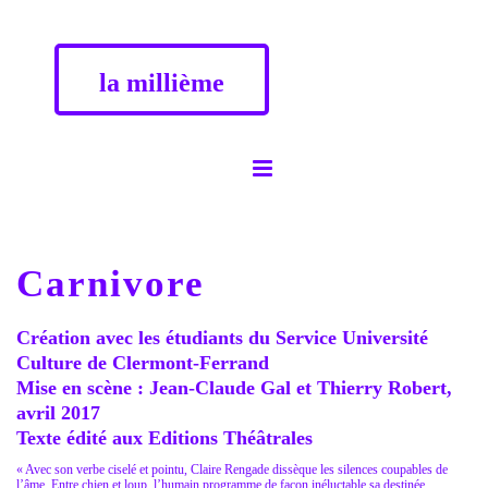
la millième
Carnivore
Création avec les étudiants du Service Université
Culture de Clermont-Ferrand
Mise en scène : Jean-Claude Gal et Thierry Robert,
avril 2017
Texte édité aux Editions Théâtrales
« Avec son verbe ciselé et pointu, Claire Rengade dissèque les silences coupables de
l’âme. Entre chien et loup, l’humain programme de façon inéluctable sa destinée,