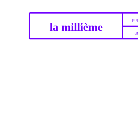
pup
la millième
ar