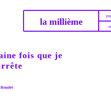
pup
la millième
ar
ine fois que je
arrête
 Roudet