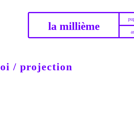
pup
la millième
ar
i / projection