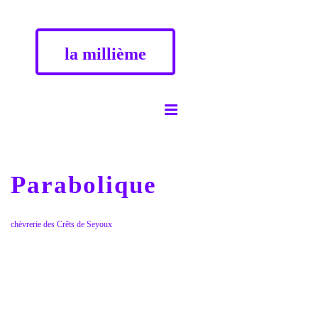
la millième
Parabolique
chèvrerie des Crêts de Seyoux