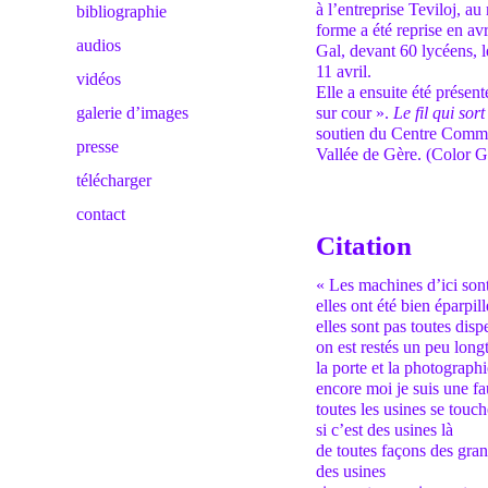
à l’entreprise Teviloj, au
bibliographie
forme a été reprise en av
audios
Gal, devant 60 lycéens, l
11 avril.
vidéos
Elle a ensuite été présent
galerie d’images
sur cour ».
Le fil qui sor
soutien du Centre Commu
presse
Vallée de Gère. (Color G
télécharger
contact
Citation
« Les machines d’ici sont
elles ont été bien éparpil
elles sont pas toutes dis
on est restés un peu lon
la porte et la photographi
encore moi je suis une f
toutes les usines se touch
si c’est des usines là
de toutes façons des gra
des usines