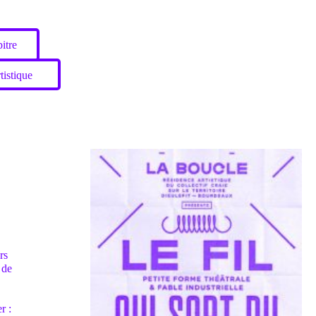
itre
tistique
rs
 de
r :