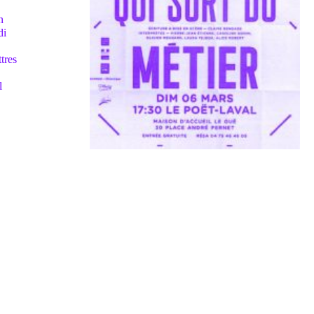
n
di
tres
l