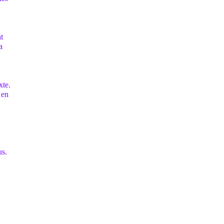
t
a
xte.
 en
us.