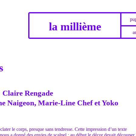
pup
la millième
ar
s
: Claire Rengade
ne Naigeon, Marie-Line Chef et Yoko
éclater le corps, presque sans tendresse. Cette impression d’un texte
 nous a donné des envies de scalpel : au début le décor devait découper 