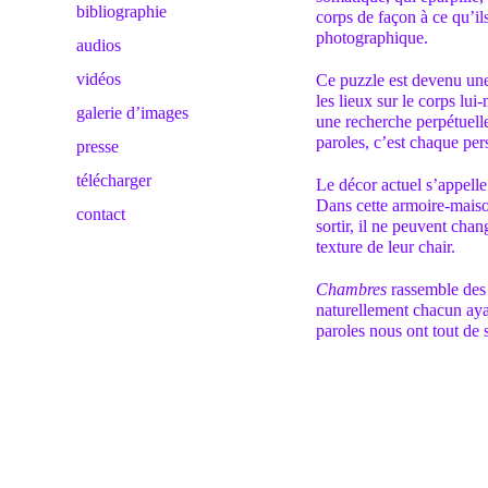
bibliographie
corps de façon à ce qu’i
photographique.
audios
vidéos
Ce puzzle est devenu une 
les lieux sur le corps lu
galerie d’images
une recherche perpétuell
paroles, c’est chaque pers
presse
télécharger
Le décor actuel s’appelle
Dans cette armoire-maiso
contact
sortir, il ne peuvent chan
texture de leur chair.
Chambres
rassemble des t
naturellement chacun aya
paroles nous ont tout de s