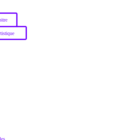
itre
tistique
les