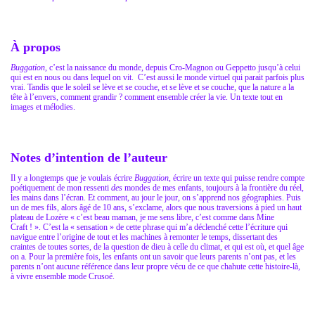
À propos
Buggation
, c’est la naissance du monde, depuis Cro-Magnon ou Geppetto jusqu’à celui
qui est en nous ou dans lequel on vit. C’est aussi le monde virtuel qui parait parfois plus
vrai. Tandis que le soleil se lève et se couche, et se lève et se couche, que la nature a la
tête à l’envers, comment grandir ? comment ensemble créer la vie. Un texte tout en
images et mélodies.
Notes d’intention de l’auteur
Il y a longtemps que je voulais écrire
Buggation
, écrire un texte qui puisse rendre compte
poétiquement de mon ressenti
des
mondes de mes enfants, toujours à la frontière du réel,
les mains dans l’écran. Et comment, au jour le jour, on s’apprend nos géographies. Puis
un de mes fils, alors âgé de 10 ans, s’exclame, alors que nous traversions à pied un haut
plateau de Lozère « c’est beau maman, je me sens libre, c’est comme dans Mine
Craft ! ». C’est la « sensation » de cette phrase qui m’a déclenché cette l’écriture qui
navigue entre l’origine de tout et les machines à remonter le temps, dissertant des
craintes de toutes sortes, de la question de dieu à celle du climat, et qui est où, et quel âge
on a. Pour la première fois, les enfants ont un savoir que leurs parents n’ont pas, et les
parents n’ont aucune référence dans leur propre vécu de ce que chahute cette histoire-là,
à vivre ensemble mode Crusoé.