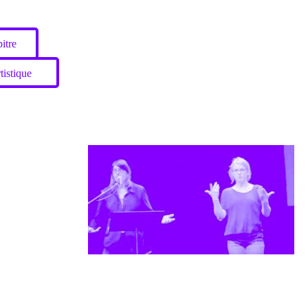
itre
tistique