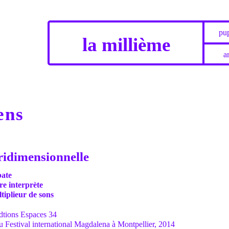
pup
la millième
ar
ens
ridimensionnelle
bate
re interprète
iplieur de sons
Edtions Espaces 34
au Festival international Magdalena à Montpellier, 2014