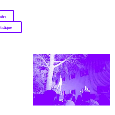
itre
tistique