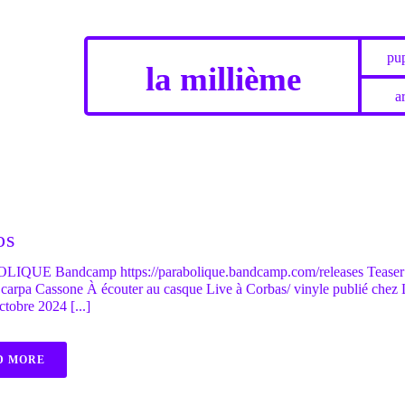
pup
la millième
ar
os
QUE Bandcamp https://parabolique.bandcamp.com/releases Teaser
carpa Cassone À écouter au casque Live à Corbas/ vinyle publié chez
octobre 2024 [...]
D MORE