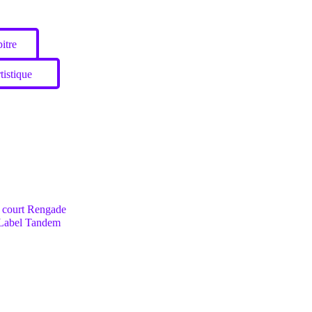
itre
tistique
 court Rengade
 Label Tandem