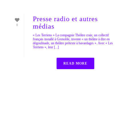
Presse radio et autres
médias
0
« Les Terriens » La compagnie Théâtre craie, un collectif
français installé à Grenoble, invente « un théâtre à dire en
dégoulinade, un théâtre prétexte à bavardages ». Avec « Les
Terriens », leur [...]
READ MORE