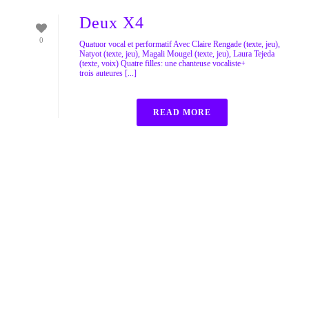
Deux X4
0
Quatuor vocal et performatif Avec Claire Rengade (texte, jeu),
Natyot (texte, jeu), Magali Mougel (texte, jeu), Laura Tejeda
(texte, voix) Quatre filles: une chanteuse vocaliste+
trois auteures [...]
READ MORE