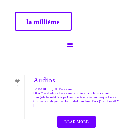
la millième
Audios
0
PARABOLIQUE Bandcamp
https://parabolique.bandcamp.com/releases Teaser court
Rengade Roudet Scarpa Cassone À écouter au casque Live à
Corbas/ vinyle publié chez Label Tandem (Paris)/ octobre 2024
[...]
READ MORE