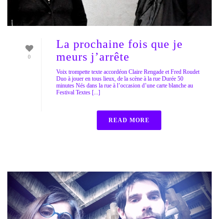
La prochaine fois que je
meurs j’arrête
0
Voix trompette texte accordéon Claire Rengade et Fred Roudet
Duo à jouer en tous lieux, de la scène à la rue Durée 50
minutes Nés dans la rue à l’occasion d’une carte blanche au
Festival Textes [...]
READ MORE