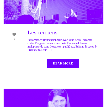
Les terriens
0
Performance tridimensionnelle avec Yana Korb : acrobate
Claire Rengade : auteure interprète Emmanuel Jessua :
multiplieur de sons Le texte est publié aux Edtions Espaces 34
Première fois sur [...]
READ MORE