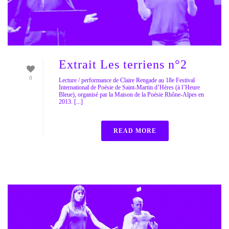
Extrait Les terriens n°2
0
Lecture / performance de Claire Rengade au 18e Festival
International de Poésie de Saint-Martin d’Hères (à l’Heure
Bleue), organisé par la Maison de la Poésie Rhône-Alpes en
2013. [...]
READ MORE