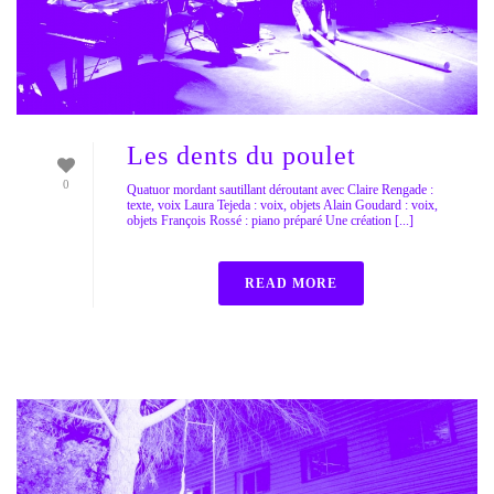
Les dents du poulet
0
Quatuor mordant sautillant déroutant avec Claire Rengade :
texte, voix Laura Tejeda : voix, objets Alain Goudard : voix,
objets François Rossé : piano préparé Une création [...]
READ MORE