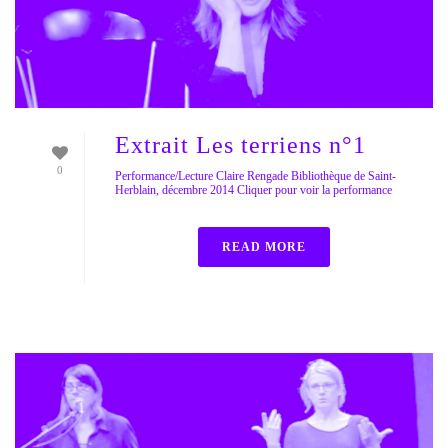
Extrait Les terriens n°1
0
Performance/Lecture Claire Rengade Bibliothèque de Saint-
Herblain, décembre 2014 Cliquer pour voir la performance
READ MORE